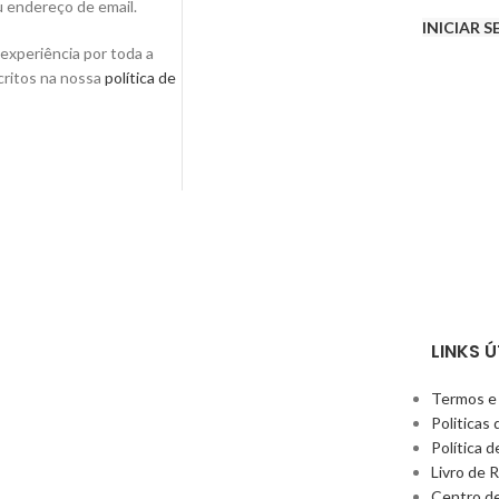
u endereço de email.
INICIAR 
experiência por toda a
scritos na nossa
política de
LINKS Ú
Termos e
Politicas
Política d
Livro de 
Centro d